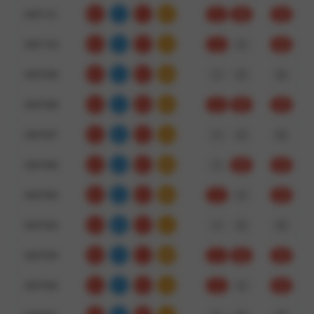
3467101
5
1
1
07
小
单
对
3467100
5
7
7
19
大
双
对
3467099
5
1
3
09
大
双
错
3467098
4
7
9
20
大
双
对
3467097
5
9
5
19
小
双
错
3467096
2
4
2
08
大
双
对
3467095
6
3
0
09
小
双
对
3467094
5
9
7
21
小
双
错
3467093
0
7
1
08
小
双
对
3467092
5
7
0
12
小
单
对