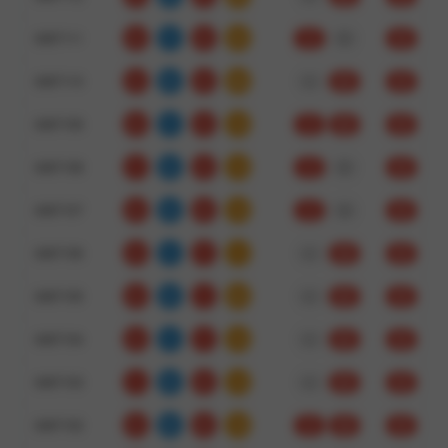
3467111
9
7
9
25
大
双
对
3467110
2
6
0
08
大
双
对
3467109
6
1
3
10
小
双
对
3467108
7
2
4
13
小
双
对
3467107
0
4
6
10
小
单
对
3467106
3
1
7
11
大
单
对
3467105
0
3
1
04
大
双
对
3467104
2
1
7
10
大
双
对
3467103
1
5
6
12
大
双
对
3467102
5
6
8
19
大
单
对